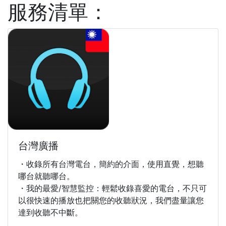
服務清單：
台灣廣播
・收錄所有台灣電台，簡約的介面，使用直覺，想聽
哪台就聽哪台。
・我的最愛/智慧監控：輕鬆收錄喜愛的電台，不只可
以很快速的播放也把關您的收聽狀況，我們盡量讓您
達到收聽不中斷。